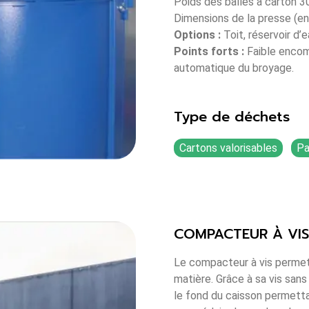
Poids des balles à carton 3
Dimensions de la presse (en 
Options :
Toit, réservoir d’e
Points forts :
Faible encom
automatique du broyage.
Type de déchets
Cartons valorisables
Pa
COMPACTEUR À VIS
Le compacteur à vis permet
matière. Grâce à sa vis san
le fond du caisson permetta